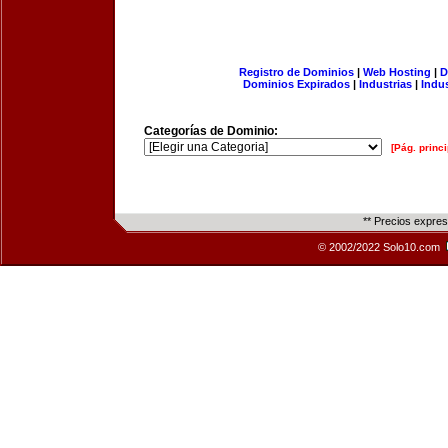
Registro de Dominios
|
Web Hosting
|
D
Dominios Expirados
|
Industrias
|
Indu
Categorías de Dominio:
[Pág. princi
** Precios expre
© 2002/2022 Solo10.com