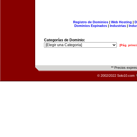
Registro de Dominios
|
Web Hosting
|
D
Dominios Expirados
|
Industrias
|
Indu
Categorías de Dominio:
[Pág. princi
** Precios expre
© 2002/2022 Solo10.com