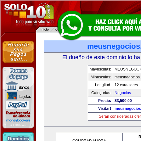
meusnegocios
El dueño de este dominio lo ha
Mayusculas:
MEUSNEGOCI
Minusculas:
meusnegocios
Longitud:
12 caracteres
Categorias:
Negocios
Precio:
$3,500.00
Visitar!
meusnegocios
Serán consideradas ofer
R