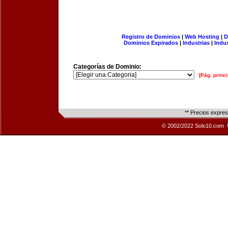
Registro de Dominios
|
Web Hosting
|
D
Dominios Expirados
|
Industrias
|
Indu
Categorías de Dominio:
[Pág. princi
** Precios expre
© 2002/2022 Solo10.com