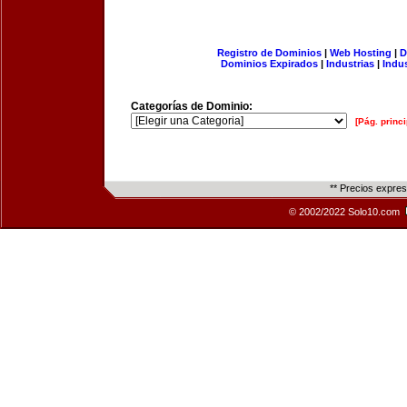
Registro de Dominios
|
Web Hosting
|
D
Dominios Expirados
|
Industrias
|
Indu
Categorías de Dominio:
[Pág. princi
** Precios expre
© 2002/2022 Solo10.com