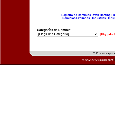
Registro de Dominios
|
Web Hosting
|
D
Dominios Expirados
|
Industrias
|
Indu
Categorías de Dominio:
[Pág. princi
** Precios expre
© 2002/2022 Solo10.com