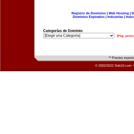
Registro de Dominios
|
Web Hosting
|
D
Dominios Expirados
|
Industrias
|
Indu
Categorías de Dominio:
[Pág. princi
** Precios expre
© 2002/2022 Solo10.com