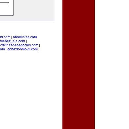
ud.com
|
areaviajes.com
|
nvenezuela.com
|
|
oficinasdenegocios.com
|
com
|
conexionmovil.com
|