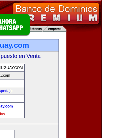
guay.com
 puesto en Venta
RUGUAY.COM
ay.com
spedaje
uay.com
tas