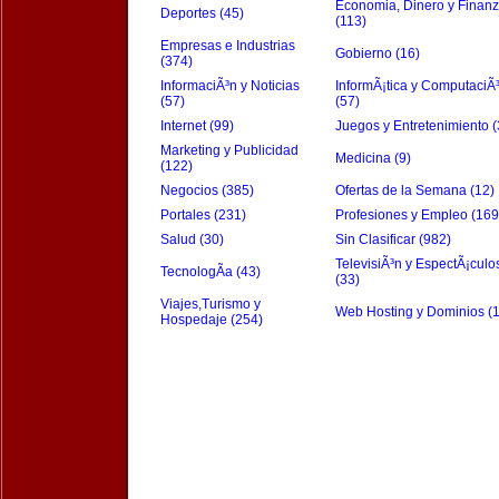
Economia, Dinero y Finan
Deportes (45)
(113)
Empresas e Industrias
Gobierno (16)
(374)
InformaciÃ³n y Noticias
InformÃ¡tica y ComputaciÃ
(57)
(57)
Internet (99)
Juegos y Entretenimiento (
Marketing y Publicidad
Medicina (9)
(122)
Negocios (385)
Ofertas de la Semana (12)
Portales (231)
Profesiones y Empleo (169
Salud (30)
Sin Clasificar (982)
TelevisiÃ³n y EspectÃ¡culo
TecnologÃ­a (43)
(33)
Viajes,Turismo y
Web Hosting y Dominios (
Hospedaje (254)