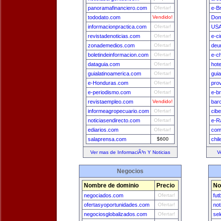
panoramafinanciero.com
Ofertar!
e-Br
tododato.com
Vendido!
Dom
informacionpractica.com
Ofertar!
USA
revistadenoticias.com
Ofertar!
e-c
zonademedios.com
Ofertar!
deu
boletindeinformacion.com
Ofertar!
e-ch
dataguia.com
Ofertar!
hot
guialatinoamerica.com
Ofertar!
gui
e-Honduras.com
Ofertar!
pro
e-periodismo.com
Ofertar!
e-br
revistaempleo.com
Vendido!
bar
informeagropecuario.com
Ofertar!
cib
noticiasendirecto.com
Ofertar!
e-R
ediarios.com
Ofertar!
com
salaprensa.com
$600
chi
Ver mas de InformaciÃ³n Y Noticias
V
Negocios
Nombre de dominio
Precio
No
negociados.com
Ofertar!
fut
ofertasyoportunidades.com
Ofertar!
not
negociosglobalizados.com
Ofertar!
se