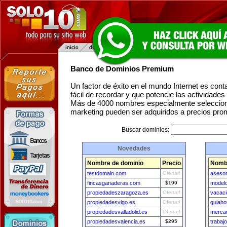
Banco de Dominios Premium
Un factor de éxito en el mundo Internet es con
fácil de recordar y que potencie las actividade
Más de 4000 nombres especialmente seleccion
marketing pueden ser adquiridos a precios pro
Buscar dominios:
Novedades
Nombre de dominio
Precio
Nombr
testdomain.com
Ofertar!
asesor
fincasganaderas.com
$199
model
propiedadeszaragoza.es
Ofertar!
vacaci
propiedadesvigo.es
Ofertar!
guiaho
propiedadesvalladolid.es
Ofertar!
merca
propiedadesvalencia.es
$295
trabaj