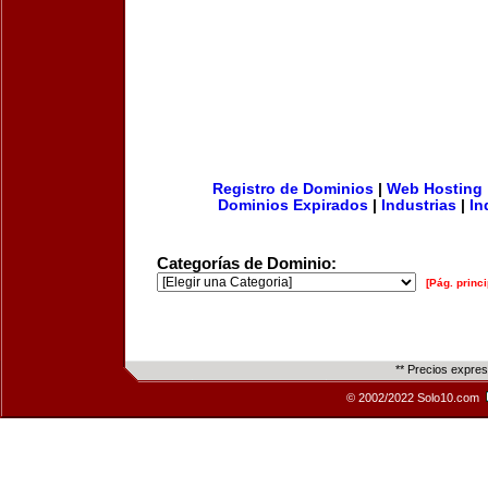
Registro de Dominios
|
Web Hosting
Dominios Expirados
|
Industrias
|
In
Categorías de Dominio:
[Pág. princi
** Precios expre
© 2002/2022 Solo10.com