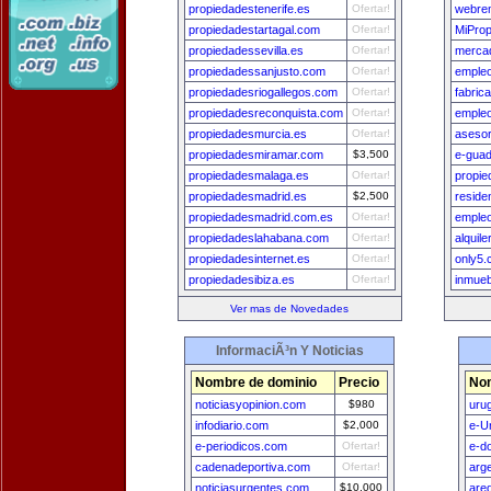
propiedadestenerife.es
Ofertar!
webre
propiedadestartagal.com
Ofertar!
MiPro
propiedadessevilla.es
Ofertar!
mercad
propiedadessanjusto.com
Ofertar!
emple
propiedadesriogallegos.com
Ofertar!
fabric
propiedadesreconquista.com
Ofertar!
emple
propiedadesmurcia.es
Ofertar!
aseso
propiedadesmiramar.com
$3,500
e-guad
propiedadesmalaga.es
Ofertar!
propi
propiedadesmadrid.es
$2,500
reside
propiedadesmadrid.com.es
Ofertar!
empleo
propiedadeslahabana.com
Ofertar!
alquil
propiedadesinternet.es
Ofertar!
only5.
propiedadesibiza.es
Ofertar!
inmue
Ver mas de Novedades
InformaciÃ³n Y Noticias
Nombre de dominio
Precio
Nom
noticiasyopinion.com
$980
uru
infodiario.com
$2,000
e-U
e-periodicos.com
Ofertar!
e-d
cadenadeportiva.com
Ofertar!
arg
noticiasurgentes.com
$10,000
are