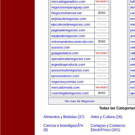
mercadoganadero.com
Vendido!
fut
negociosenparaguay.com
Ofertar!
des
NegociosInternet.net
$550
ca
tarjetasdenegocios.com
Ofertar!
ten
ejecutivosdenegocios.com
Ofertar!
mis
paginadenegocios.com
Ofertar!
pe
equipodenegocios.com
Ofertar!
are
entrenamientocomercial.com
$590
re
susocio.com
Ofertar!
se
guiaganadera.com
Vendido!
ral
operadoradenegocios.com
Ofertar!
clu
argentinaproducts.com
Ofertar!
we
asesoresdenegocios.com
Ofertar!
not
eproveedores.com
Ofertar!
fut
negociosyventas.com
Ofertar!
par
mercadomoda.com
Vendido!
est
coachingdenegocios.com
$550
aje
Ver mas de Negocios
Todas las Categoria
Alimentos y Bebidas (37)
Artes y Cultura (26)
Ciencia e InvestigaciÃ³n
Compras y Comercio
(8)
ElectrÃ³nico (341)